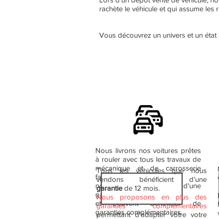
rachète le véhicule et qui assume les r
Vous découvrez un univers et un état d
Nous livrons nos voitures prêtes
à rouler avec tous les travaux de
mécanique et de carrosserie
Tous les véhicules que nous
faits.
vendons bénéficient d'une
nos véhicules bénéficient d'une
garantie
de 12 mois.
garantie de 12 mois
Nous proposons en plus des
et peuvent bénéficier de
garanties complémentaires
garanties complémentaires.
permettant d'adapter votre votre