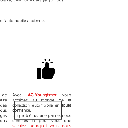
re l'automobile ancienne.
 de
Avec
AC-Youngtim
er
vous
aire
accédez au monde de la
 des
collection automobile en
toute
Nous
confiance
.
ages
Un problème, une panne, nous
ons
sommes là pour vous que
sachiez pourquoi vous nous