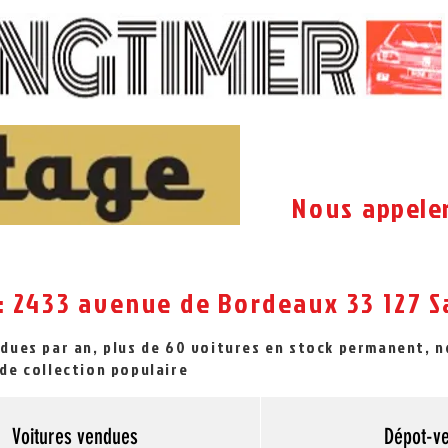
Nous
appele
: 2433 avenue de Bordeaux 33 127
S
ndues par an, plus de 60 voitures en stock permanent, 
de collection populaire
Voitures vendues
Dépot-v