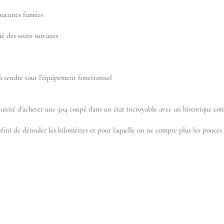
 aucunes fumées
ié des soins suivants :
 à rendre tout l’équipement fonctionnel
ortunité d'acheter une 504 coupé dans un état incroyable avec un historique c
fini de dérouler les kilomètres et pour laquelle on ne compte plus les pouces 
Nous appeler...
Mobile 06.13.24.04.78