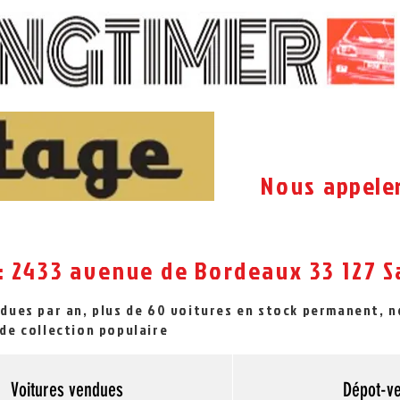
Nous
appele
: 2433 avenue de Bordeaux 33 127
S
ndues par an, plus de 60 voitures en stock permanent, 
de collection populaire
Voitures vendues
Dépot-v