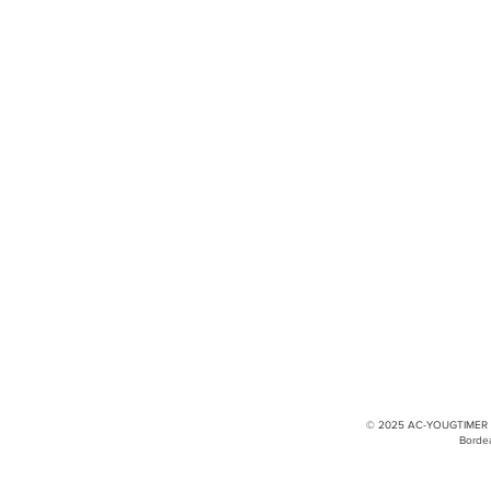
contact@ac-youngtimer.fr
Facebook
INFORMATIONS SITE
© 2025 AC-YOUGTIMER - 
Borde