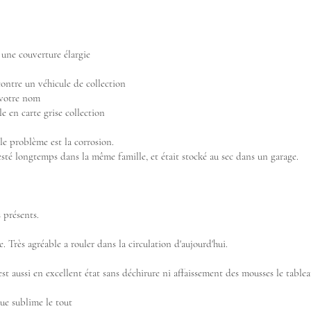
 une couverture élargie
contre un véhicule de collection
à votre nom
e en carte grise collection
le problème est la corrosion.
 resté longtemps dans la même famille, et était stocké au sec dans un garage.
 présents.
 Très agréable a rouler dans la circulation d'aujourd'hui.
l est aussi en excellent état sans déchirure ni affaissement des mousses le tablea
que sublime le tout