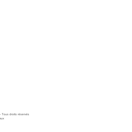
Cookies
Mentions légales et données
personnelles
Conditions générales d'utilisation
vu
Tous droits réservés
aux