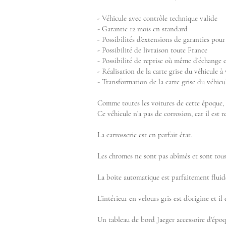
- Véhicule avec contrôle technique valide
- Garantie 12 mois en standard
- Possibilités d’extensions de garanties pour
- Possibilité de livraison toute France
- Possibilité de reprise où même d’échange 
- Réalisation de la carte grise du véhicule 
- Transformation de la carte grise du véhicul
Comme toutes les voitures de cette époque, 
Ce véhicule n’a pas de corrosion, car il est
La carrosserie est en parfait état.
Les chromes ne sont pas abîmés et sont tous
La boite automatique est parfaitement fluide.
L’intérieur en velours gris est d’origine et i
Un tableau de bord Jaeger accessoire d'épo