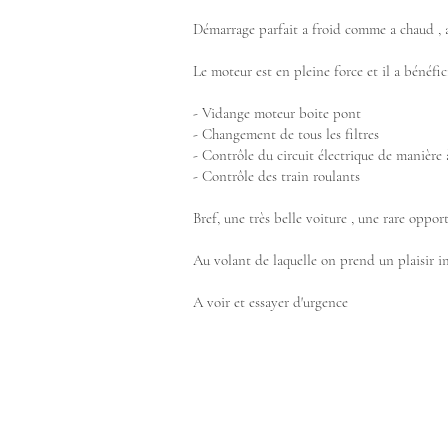
Démarrage parfait a froid comme a chaud ,
Le moteur est en pleine force et il a bénéfic
- Vidange moteur boite pont
- Changement de tous les filtres
- Contrôle du circuit électrique de manière
- Contrôle des train roulants
Bref, une très belle voiture , une rare opp
Au volant de laquelle on prend un plaisir in
A voir et essayer d'urgence