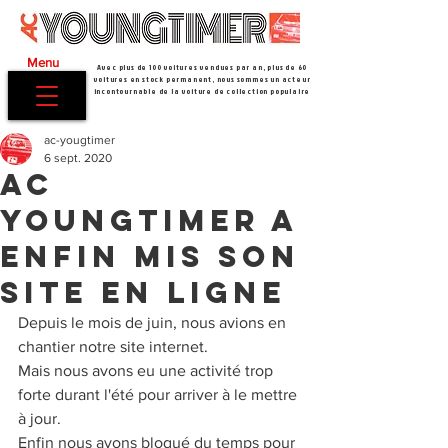
Menu
Avec plus de 100 voitures vendues par an, plus de 60
voitures en stock permanent, nous sommes un acteur
incontournable de la voiture de collection populaire
ac-yougtimer
6 sept. 2020
AC
Youngtimer a
enfin mis son
site en ligne
Depuis le mois de juin, nous avions en 
chantier notre site internet.
Mais nous avons eu une activité trop 
forte durant l'été pour arriver à le mettre 
à jour.
Enfin nous avons bloqué du temps pour 