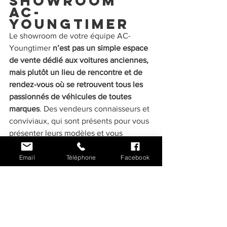
showroom 
AC-
Youngtimer
Le showroom de votre équipe AC-
Youngtimer 
n’est pas un simple espace 
de vente dédié aux voitures anciennes, 
mais plutôt un lieu de rencontre et de 
rendez-vous où se retrouvent tous les 
passionnés de véhicules de toutes 
marques
. Des vendeurs connaisseurs et 
conviviaux, qui sont présents pour vous 
présenter leurs modèles et vous 
raconter 1001 anecdotes sur les plus 
belles voitures anciennes. Des modèles 
Email
Téléphone
Facebook
vérifiés, beaux et symboles d’une 
époque. Un vrai plaisir pour les yeux et 
pour les amateurs de voitures vintage. 
Nous disposons occasionnellement de 
modèles américains des années 2000 