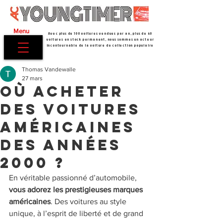
Menu
Avec plus de 100 voitures vendues par an, plus de 60
voitures en stock permanent, nous sommes un acteur
incontournable de la voiture de collection populaire
Thomas Vandewalle
27 mars
Où acheter
des voitures
américaines
des années
2000 ?
En véritable passionné d’automobile, 
vous adorez les prestigieuses marques 
américaines
. Des voitures au style 
unique, à l’esprit de liberté et de grand 