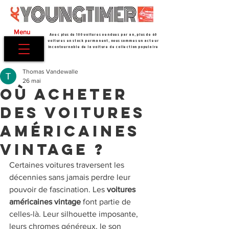
Menu
Avec plus de 100 voitures vendues par an, plus de 60
voitures en stock permanent, nous sommes un acteur
incontournable de la voiture de collection populaire
Thomas Vandewalle
26 mai
Où acheter
des voitures
américaines
vintage ?
Certaines voitures traversent les 
décennies sans jamais perdre leur 
pouvoir de fascination. Les 
voitures 
américaines vintage
 font partie de 
celles-là. Leur silhouette imposante, 
leurs chromes généreux, le son 