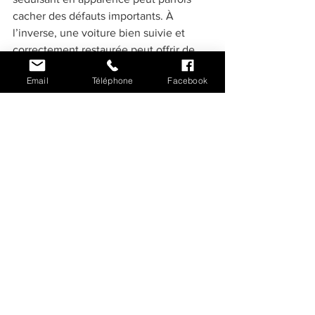
cacher des défauts importants. À 
l’inverse, une voiture bien suivie et 
correctement restaurée peut offrir de 
nombreuses années de plaisir.
Email
Téléphone
Facebook
C’est là que l’
accompagnement prend 
tout son sens
. Chez AC-Youngtimer, la 
sélection des véhicules ne repose pas 
uniquement sur leur esthétique ou leur 
rareté. Nous veillons à proposer des 
voitures cohérentes, fiables et adaptées 
aux attentes des passionnés.
Alors, si vous vous demandiez où 
acheter des 
voitures 
américaines
 vintage, n’hésitez plus et 
venez découvrir les modèles 
actuellement en stock chez AC-