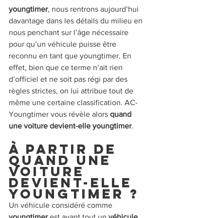
youngtimer
, nous rentrons aujourd’hui 
davantage dans les détails du milieu en 
nous penchant sur l’âge nécessaire 
pour qu’un véhicule puisse être 
reconnu en tant que youngtimer. En 
effet, bien que ce terme n’ait rien 
d’officiel et ne soit pas régi par des 
règles strictes, on lui attribue tout de 
même une certaine classification. AC-
Youngtimer vous révèle alors
 quand 
une voiture devient-elle youngtimer
.
À partir de 
quand une 
voiture 
devient-elle 
youngtimer ?
Un véhicule considéré comme 
youngtimer 
est avant tout un 
véhicule 