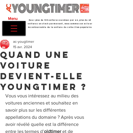
Menu
Avec plus de 100 voitures vendues par an, plus de 60
voitures en stock permanent, nous sommes un acteur
incontournable de la voiture de collection populaire
ac-yougtimer
15 avr. 2024
Quand une
voiture
devient-elle
youngtimer ?
Vous vous intéressez au milieu des 
voitures anciennes et souhaitez en 
savoir plus sur les différentes 
appellations du domaine ? Après vous 
avoir révélé quelle est la différence 
entre les termes d’
oldtimer
 et de 