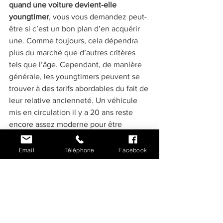
quand une voiture devient-elle 
youngtimer
, vous vous demandez peut-
être si c’est un bon plan d’en acquérir 
une. Comme toujours, cela dépendra 
plus du marché que d’autres critères 
tels que l’âge. Cependant, de manière 
générale, les youngtimers peuvent se 
trouver à des tarifs abordables du fait de 
leur relative ancienneté. Un véhicule 
mis en circulation il y a 20 ans reste 
encore assez moderne pour être 
entretenu facilement, tout en 
commençant à arborer ses premières 
Email
Téléphone
Facebook
lettres de noblesse.
Ainsi, si vous vous demandiez quand 
une voiture devient-elle youngtimer, 
vous savez maintenant que l’on 
considère généralement que ces 