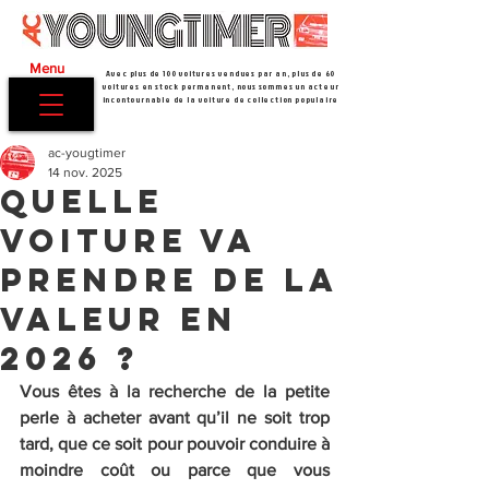
Menu
Avec plus de 100 voitures vendues par an, plus de 60
voitures en stock permanent, nous sommes un acteur
incontournable de la voiture de collection populaire
ac-yougtimer
14 nov. 2025
Quelle
voiture va
prendre de la
valeur en
2026 ?
Vous êtes à la recherche de la petite 
perle à acheter avant qu’il ne soit trop 
tard, que ce soit pour pouvoir conduire à 
moindre coût ou parce que vous 