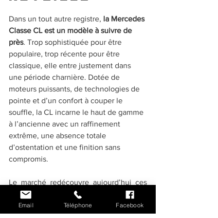
Dans un tout autre registre, 
la Mercedes 
Classe CL est un modèle à suivre de 
près
. Trop sophistiquée pour être 
populaire, trop récente pour être 
classique, elle entre justement dans 
une période charnière. Dotée de 
moteurs puissants, de technologies de 
pointe et d’un confort à couper le 
souffle, la CL incarne le haut de gamme 
à l’ancienne avec un raffinement 
extrême, une absence totale 
d’ostentation et une finition sans 
compromis.
Le marché redécouvre aujourd’hui ces 
coupés luxueux oubliés, qui offrent des 
Email
Téléphone
Facebook
sensations de conduite inégalées et une 
prestance unique. Les exemplaires bien 