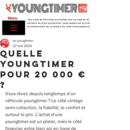
Menu
Avec plus de 100 voitures vendues par an, plus de 60
voitures en stock permanent, nous sommes un acteur
incontournable de la voiture de collection populaire
ac-yougtimer
27 mai 2024
Quelle
youngtimer
pour 20 000 €
?
Vous rêvez depuis longtemps d’un 
véhicule youngtimer ? Le côté vintage 
semi-collection, la fiabilité, le confort et 
surtout le prix. L’achat d’une 
youngtimer est un plaisir, mais le côté 
financier entre bien sûr en ligne de 