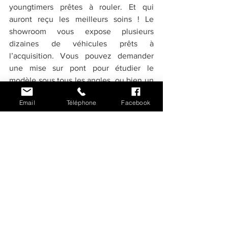
youngtimers prêtes à rouler. Et qui 
auront reçu les meilleurs soins ! Le 
showroom vous expose plusieurs 
dizaines de véhicules prêts à 
l’acquisition. Vous pouvez demander 
une mise sur pont pour étudier le 
modèle sous tous les angles, ou bien un 
essai routier peut quelquefois vous être 
Email
Téléphone
Facebook
proposé.
Ainsi, si vous vous demandiez 
quelle 
youngtimer pour 20 000€
 pouvez-vous 
acquérir, vous connaissez maintenant 
quelques modèles envisageables. Alors, 
n’hésitez plus et allez vite 
faire une 
petite visite à l’équipe d’AC-
Youngtimer
, qui vous recevra afin de 
vous conseiller au mieux pour votre 
acquisition.