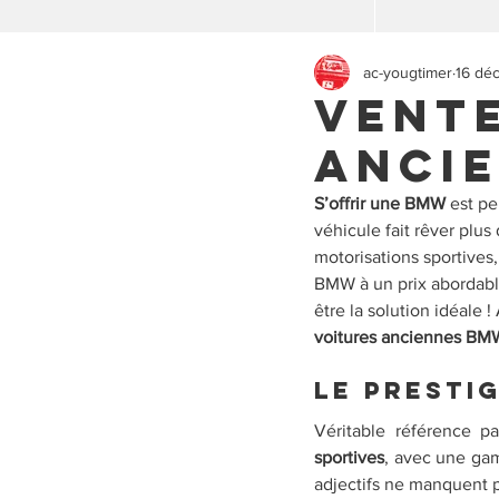
ac-yougtimer
16 dé
Vente
anci
S’offrir une BMW
 est p
véhicule fait rêver plus
motorisations sportives
BMW à un prix abordable
être la solution idéale 
voitures anciennes BM
Le presti
Véritable référence p
sportives
, avec une gam
adjectifs ne manquent p