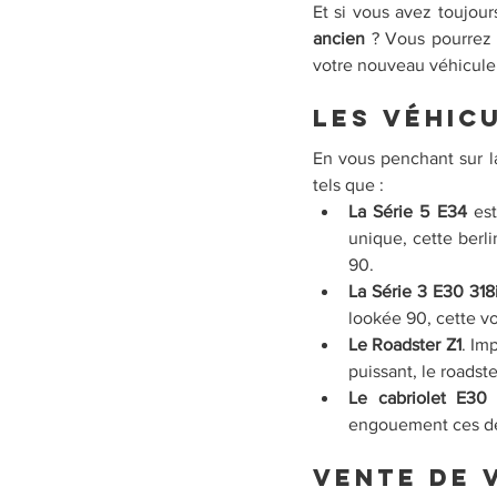
Et si vous avez toujou
ancien
 ? Vous pourrez 
votre nouveau véhicule 
Les véhic
En vous penchant sur 
tels que :
La Série 5 E34
 es
unique, cette berl
90.
La Série 3 E30 318
lookée 90, cette vo
Le Roadster Z1
. Im
puissant, le roadst
Le cabriolet E30
engouement ces der
Vente de 