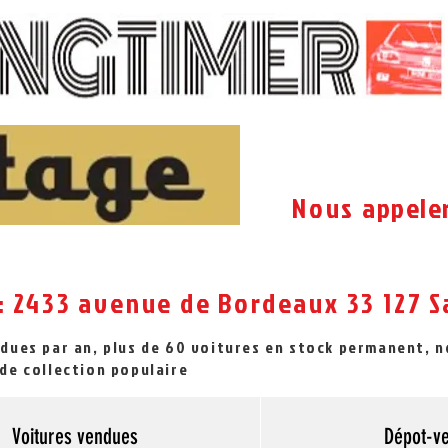
Nous
appele
: 2433 avenue de Bordeaux 33 127
S
ndues par an, plus de 60 voitures en stock permanent, 
de collection populaire
Voitures vendues
Dépot-v