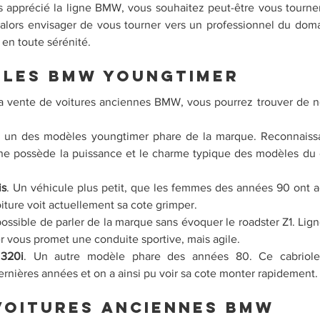
rs apprécié la ligne BMW, vous souhaitez peut-être vous tourne
alors envisager de vous tourner vers un professionnel du doma
en toute sérénité.
ules BMW youngtimer
la vente de voitures anciennes BMW, vous pourrez trouver de 
t un des modèles youngtimer phare de la marque. Reconnaissa
ine possède la puissance et le charme typique des modèles du
is
. Un véhicule plus petit, que les femmes des années 90 ont a
iture voit actuellement sa cote grimper.
possible de parler de la marque sans évoquer le roadster Z1. Lig
er vous promet une conduite sportive, mais agile.
 320i
. Un autre modèle phare des années 80. Ce cabriolet 
nières années et on a ainsi pu voir sa cote monter rapidement. 
voitures anciennes BMW