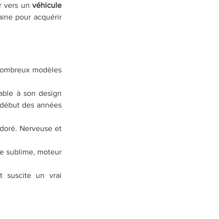
r vers un 
véhicule 
ine pour acquérir 
nombreux modèles 
ble à son design 
 début des années 
doré. Nerveuse et 
ne sublime, moteur 
suscite un vrai 
  