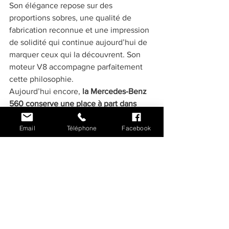
Son élégance repose sur des 
proportions sobres, une qualité de 
fabrication reconnue et une impression 
de solidité qui continue aujourd’hui de 
marquer ceux qui la découvrent. Son 
moteur V8 accompagne parfaitement 
cette philosophie.
Aujourd’hui encore,
 la Mercedes-Benz 
560 conserve une place à part dans 
l’univers youngtimer. 
Elle attire ceux 
qui recherchent une automobile 
Email
Téléphone
Facebook
capable d’offrir une expérience 
authentique, éloignée de 
l’hyperconnexion et de l’uniformisation 
des modèles contemporains.
Vous êtes vous aussi fasciné par les 
youngtimers grand tourisme et leur côté 
vraiment unique ? Et si vous veniez 