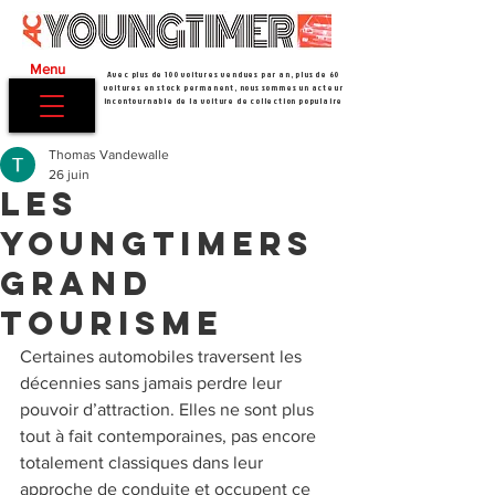
Menu
Avec plus de 100 voitures vendues par an, plus de 60
voitures en stock permanent, nous sommes un acteur
incontournable de la voiture de collection populaire
Thomas Vandewalle
26 juin
Les
youngtimers
grand
tourisme
Certaines automobiles traversent les 
décennies sans jamais perdre leur 
pouvoir d’attraction. Elles ne sont plus 
tout à fait contemporaines, pas encore 
totalement classiques dans leur 
approche de conduite et occupent ce 