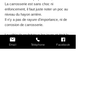
La carrosserie est sans choc ni
enfoncement, il faut juste noter un poc au
niveau du hayon arrière.
Il n'y a pas de rayure d'importance, ni de
corrosion de carrosserie.
Le véhicule roulait tous les jours et était le
véhicule principal de l'ancien propriétaire.
Email
Téléphone
Facebook
Il démarre sans difficulté et sans émettre
de fumées particulières.
La sellerie en cuir grise est en bon état et
démontre la qualité construction du
véhicule sous l'ère BMW.
L'équipement électrique est fonctionnel.
Bref, une SUV avant l'heure, bien construit
très confortable ayant un excellent rapport
consommation performance avec ce