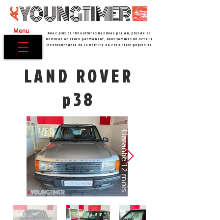
Menu
Avec plus de 100 voitures vendues par an, plus de 60
voitures en stock permanent, nous sommes un acteur
incontournable de la voiture de collection populaire
LAND ROVER
p38