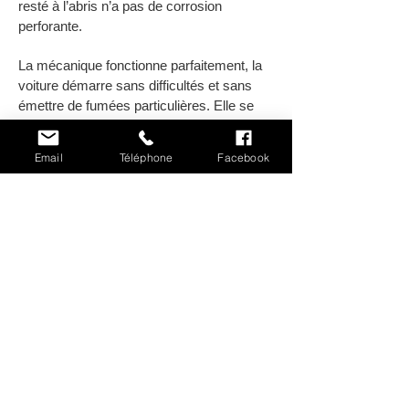
resté à l’abris n’a pas de corrosion
perforante.
La mécanique fonctionne parfaitement, la
voiture démarre sans difficultés et sans
émettre de fumées particulières. Elle se
cale sur un ralenti régulier dés le départ.
Email
Téléphone
Facebook
Les vitesses passent normalement du
moment que l’on décompose le
mouvement.
Le freinage, pas très puissant au regard
des autos actuelles, se fait en ligne droite
et n’emporte pas la voiture à droite ou à
gauche.
Bref, une R4 qui expose tout le génie de sa
conception, dans sa version la plus
désirable, et avec un historique rare.