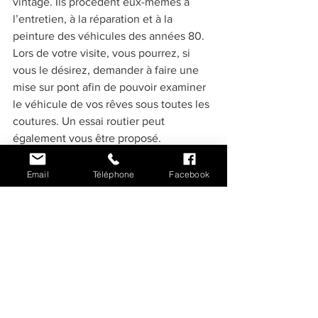
vintage. Ils procèdent eux-mêmes à 
l’entretien, à la réparation et à la 
peinture des véhicules des années 80. 
Lors de votre visite, vous pourrez, si 
vous le désirez, demander à faire une 
mise sur pont afin de pouvoir examiner 
le véhicule de vos rêves sous toutes les 
coutures. Un essai routier peut 
également vous être proposé.
Vous cherchez à procéder à l’
achat 
Email
Téléphone
Facebook
d’une voiture des années 80 à 
Bordeaux ?
 AC-Youngtimer est votre 
garage de référence ! Fort de son 
expertise spécialisée dans le 
domaine, AC-Youngtimer pourra vous 
proposer le véhicule de vos rêves. Vous 
serez reçus au showroom par des 
professionnels qui sauront vous faire 