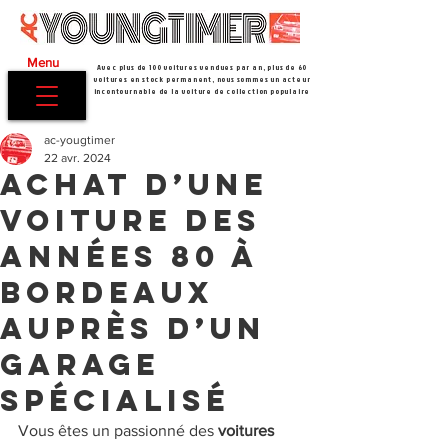
Menu
Avec plus de 100 voitures vendues par an, plus de 60
voitures en stock permanent, nous sommes un acteur
incontournable de la voiture de collection populaire
ac-yougtimer
22 avr. 2024
Achat d’une
voiture des
années 80 à
Bordeaux
auprès d’un
garage
spécialisé
Vous êtes un passionné des
 voitures 