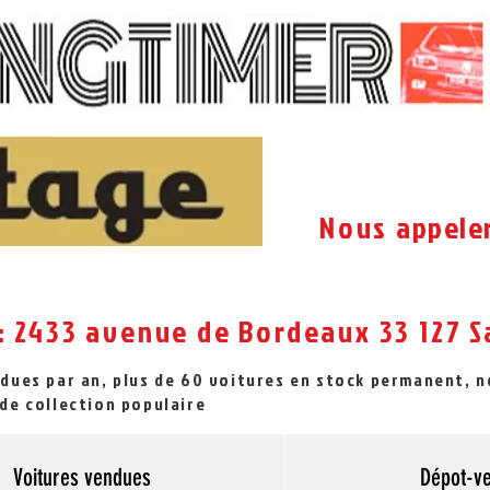
Nous
appele
: 2433 avenue de Bordeaux 33 127
S
ndues par an, plus de 60 voitures en stock permanent, 
de collection populaire
Voitures vendues
Dépot-v