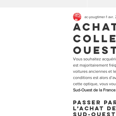
ac-yougtimer
1 avr.
Achat
colle
Oues
Vous souhaitez acquérir
est majoritairement fr
voitures anciennes et l
conditions est alors d’a
cette optique, vous vou
Sud-Ouest de la France
Passer pa
l’achat d
Sud-Oues